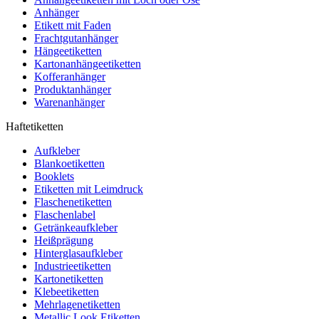
Anhänger
Etikett mit Faden
Frachtgutanhänger
Hängeetiketten
Kartonanhängeetiketten
Kofferanhänger
Produktanhänger
Warenanhänger
Haftetiketten
Aufkleber
Blankoetiketten
Booklets
Etiketten mit Leimdruck
Flaschenetiketten
Flaschenlabel
Getränkeaufkleber
Heißprägung
Hinterglasaufkleber
Industrieetiketten
Kartonetiketten
Klebeetiketten
Mehrlagenetiketten
Metallic Look Etiketten