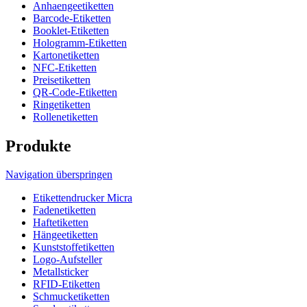
Anhaengeetiketten
Barcode-Etiketten
Booklet-Etiketten
Hologramm-Etiketten
Kartonetiketten
NFC-Etiketten
Preisetiketten
QR-Code-Etiketten
Ringetiketten
Rollenetiketten
Produkte
Navigation überspringen
Etikettendrucker Micra
Fadenetiketten
Haftetiketten
Hängeetiketten
Kunststoffetiketten
Logo-Aufsteller
Metallsticker
RFID-Etiketten
Schmucketiketten