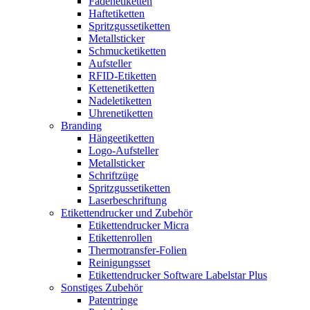
Fadenetiketten
Haftetiketten
Spritzgussetiketten
Metallsticker
Schmucketiketten
Aufsteller
RFID-Etiketten
Kettenetiketten
Nadeletiketten
Uhrenetiketten
Branding
Hängeetiketten
Logo-Aufsteller
Metallsticker
Schriftzüge
Spritzgussetiketten
Laserbeschriftung
Etikettendrucker und Zubehör
Etikettendrucker Micra
Etikettenrollen
Thermotransfer-Folien
Reinigungsset
Etikettendrucker Software Labelstar Plus
Sonstiges Zubehör
Patentringe