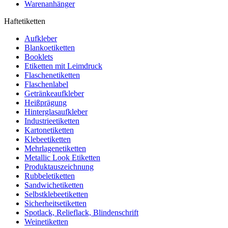
Warenanhänger
Haftetiketten
Aufkleber
Blankoetiketten
Booklets
Etiketten mit Leimdruck
Flaschenetiketten
Flaschenlabel
Getränkeaufkleber
Heißprägung
Hinterglasaufkleber
Industrieetiketten
Kartonetiketten
Klebeetiketten
Mehrlagenetiketten
Metallic Look Etiketten
Produktauszeichnung
Rubbeletiketten
Sandwichetiketten
Selbstklebeetiketten
Sicherheitsetiketten
Spotlack, Relieflack, Blindenschrift
Weinetiketten