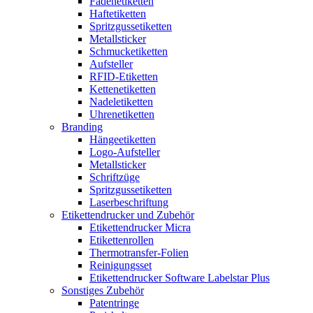
Fadenetiketten
Haftetiketten
Spritzgussetiketten
Metallsticker
Schmucketiketten
Aufsteller
RFID-Etiketten
Kettenetiketten
Nadeletiketten
Uhrenetiketten
Branding
Hängeetiketten
Logo-Aufsteller
Metallsticker
Schriftzüge
Spritzgussetiketten
Laserbeschriftung
Etikettendrucker und Zubehör
Etikettendrucker Micra
Etikettenrollen
Thermotransfer-Folien
Reinigungsset
Etikettendrucker Software Labelstar Plus
Sonstiges Zubehör
Patentringe